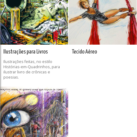
Ilustrações para Livros
Tecido Aéreo
Ilustrações feitas, no estilo
Histórias-em-Quadrinhos, para
ilustrar livro de crônicas e
poesias.