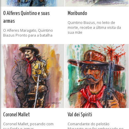
O Alferes Quintino e suas
Moribundo
armas
Quintino Biazus, no leito de
morte, recebe a última visita da
O Alferes Maragato, Quintino
sua mãe
Biazus Pronto para a batalha
Coronel Mallet
Val dei Spiriti
Coronel Mallet, posando com
Comandante do pelotão
sua farda e armas.
Maragato que foi emboscado no