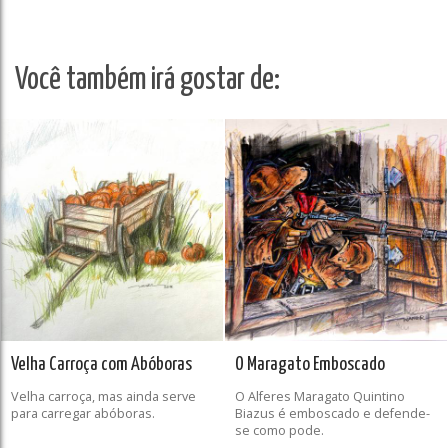
Você também irá gostar de:
Velha Carroça com Abóboras
O Maragato Emboscado
Velha carroça, mas ainda serve
O Alferes Maragato Quintino
para carregar abóboras.
Biazus é emboscado e defende-
se como pode.