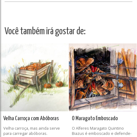
Você também irá gostar de:
Velha Carroça com Abóboras
O Maragato Emboscado
Velha carroça, mas ainda serve
O Alferes Maragato Quintino
para carregar abóboras.
Biazus é emboscado e defende-