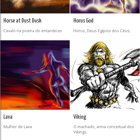
Horse at Dust Dusk
Horus God
Cavalo na poeira do entardecer
Horus, Deus Egípcio dos Céus.
Lava
Viking
Mulher de Lava
O machado, arma conceitual dos
Vikings.