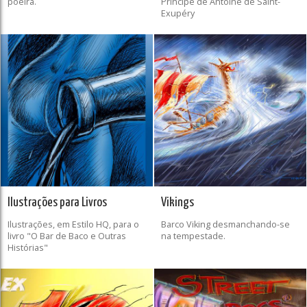
poeira.
Príncipe de Antoine de Saint-
Exupéry
Ilustrações para Livros
Vikings
Ilustrações, em Estilo HQ, para o
Barco Viking desmanchando-se
livro "O Bar de Baco e Outras
na tempestade.
Histórias"