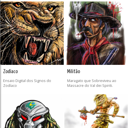
Zodíaco
Militão
Ensaio Digital dos Signos do
Maragato que Sobreviveu ao
Zodíaco
Massacre do Val dei Spiriti.