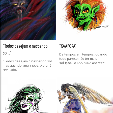
"Todos desejam o nascer do
"KAAPORA"
sol..."
De tempos em tempos, quando
tudo parece não ter mais
"Todos desejam o nascer do sol,
solução... o KAAPORA aparece!
mas quando amanhece, o pior é
revelado."