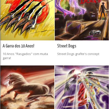
A Garra dos 10 Anos!
Street Dogs
10 Anos "Rasgados" com muita
Street Dogs grafite's concept
garra!