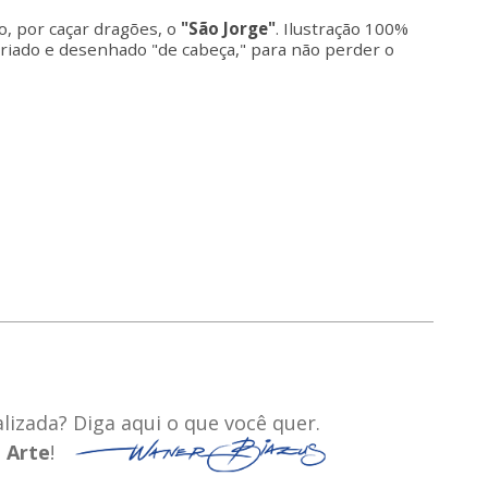
o, por caçar dragões, o
"São Jorge"
. Ilustração 100%
 criado e desenhado "de cabeça," para não perder o
izada? Diga aqui o que você quer.
a
Arte
!