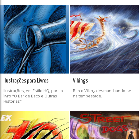
Ilustrações para Livros
Vikings
Ilustrações, em Estilo HQ, para o
Barco Viking desmanchando-se
livro "O Bar de Baco e Outras
na tempestade.
Histórias"