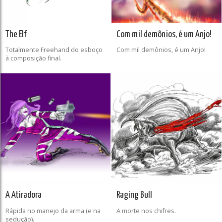
The Elf
Com mil demônios, é um Anjo!
Totalmente Freehand do esboço
Com mil demônios, é um Anjo!
à composição final.
A Atiradora
Raging Bull
Rápida no manejo da arma (e na
A morte nos chifres.
sedução).