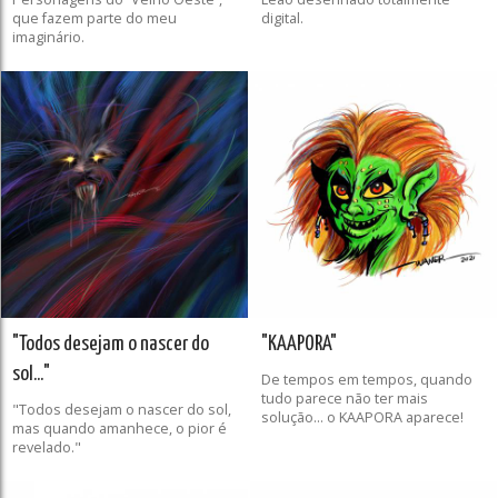
que fazem parte do meu
digital.
imaginário.
"Todos desejam o nascer do
"KAAPORA"
sol..."
De tempos em tempos, quando
tudo parece não ter mais
"Todos desejam o nascer do sol,
solução... o KAAPORA aparece!
mas quando amanhece, o pior é
revelado."