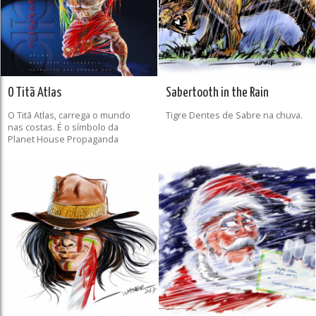
O Titã Atlas
Sabertooth in the Rain
O Titã Atlas, carrega o mundo
Tigre Dentes de Sabre na chuva.
nas costas. É o símbolo da
Planet House Propaganda