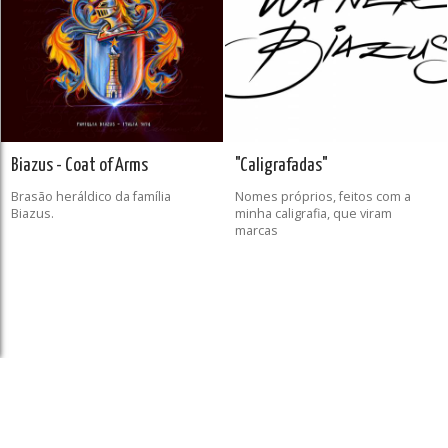
Biazus - Coat of Arms
"Caligrafadas"
Brasão heráldico da família
Nomes próprios, feitos com a
Biazus.
minha caligrafia, que viram
marcas