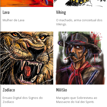
Lava
Viking
Mulher de Lava
O machado, arma conceitual dos
Vikings.
Zodíaco
Militão
Ensaio Digital dos Signos do
Maragato que Sobreviveu ao
Zodíaco
Massacre do Val dei Spiriti.