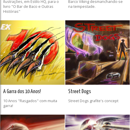
Ilustrações, em Estilo HQ, para o
Barco Viking desmanchando-se
livro "O Bar de Baco e Outras
na tempestade.
Histórias"
A Garra dos 10 Anos!
Street Dogs
10 Anos "Rasgados" com muita
Street Dogs grafite's concept
garra!