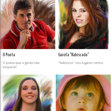
O Poeta
Garota "Rabiscada"
O poeta que a gente não
"Rabiscos" nos lugares certos.
esquece!