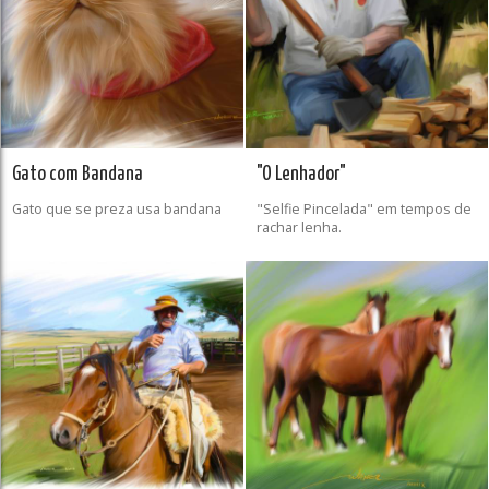
Gato com Bandana
"O Lenhador"
Gato que se preza usa bandana
"Selfie Pincelada" em tempos de
rachar lenha.