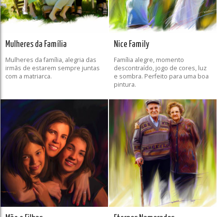
Mulheres da Família
Nice Family
Mulheres da família, alegria das
Família alegre, momento
irmãs de estarem sempre juntas
descontraído, jogo de cores, luz
com a matriarca.
e sombra. Perfeito para uma boa
pintura.