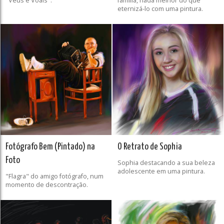
"Véus e Voais".
família, nada melhor do que
eternizá-lo com uma pintura.
Fotógrafo Bem (Pintado) na
O Retrato de Sophia
Foto
Sophia destacando a sua beleza
adolescente em uma pintura.
"Flagra" do amigo fotógrafo, num
momento de descontração.