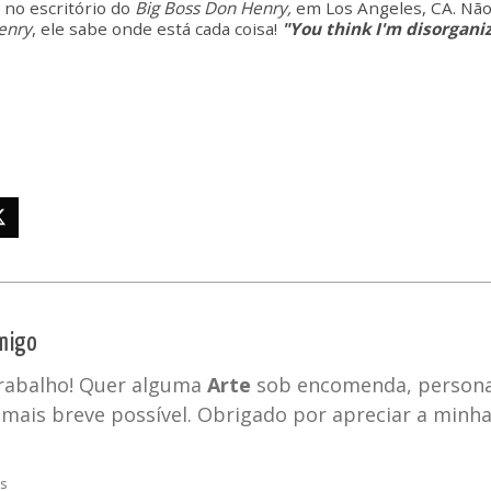
 no escritório do
Big Boss Don Henry,
em Los Angeles, CA. Não 
enry
, ele sabe onde está cada coisa!
"You think I'm disorgani
migo
trabalho! Quer alguma
Arte
sob encomenda, personal
mais breve possível. Obrigado por apreciar a minh
os