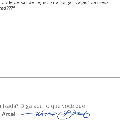
pude deixar de registrar a "organização" da mesa.
zed???"
izada? Diga aqui o que você quer.
a
Arte
!