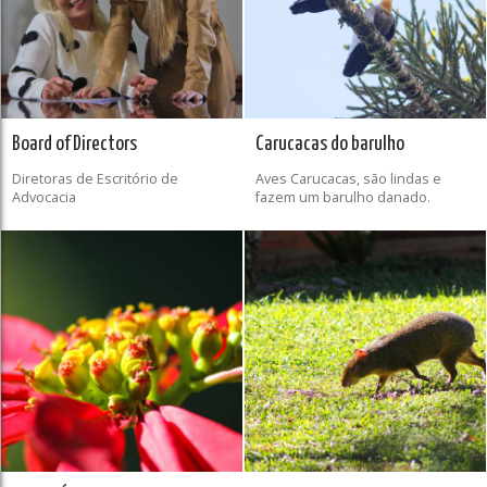
Board of Directors
Carucacas do barulho
Diretoras de Escritório de
Aves Carucacas, são lindas e
Advocacia
fazem um barulho danado.