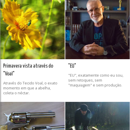
Primavera vista através do
"EU"
"Voal"
"EU", exatamente como eu sou,
sem retoques, sem
Através do Tecido Voal, o exato
"maquiagem" e sem produção.
momento em que a abelha,
coleta o néctar.