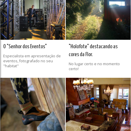
O "Senhor dos Eventos"
"Holofote" destacando as
cores da Flor.
Especialista em apresentação de
eventos, fotografado no seu
No lugar certo e no momento
"habitat"
certo!