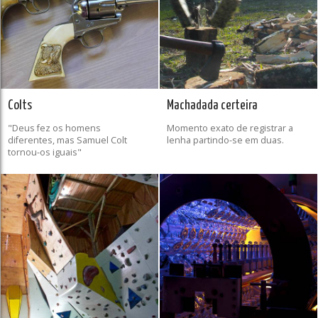
Colts
Machadada certeira
"Deus fez os homens
Momento exato de registrar a
diferentes, mas Samuel Colt
lenha partindo-se em duas.
tornou-os iguais"