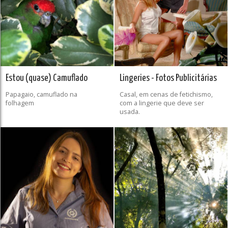
Estou (quase) Camuflado
Lingeries - Fotos Publicitárias
Papagaio, camuflado na
Casal, em cenas de fetichismo,
folhagem
com a lingerie que deve ser
usada.