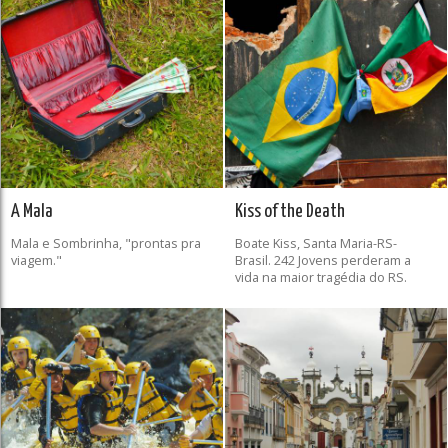
A Mala
Kiss of the Death
Mala e Sombrinha, "prontas pra
Boate Kiss, Santa Maria-RS-
viagem."
Brasil. 242 Jovens perderam a
vida na maior tragédia do RS.