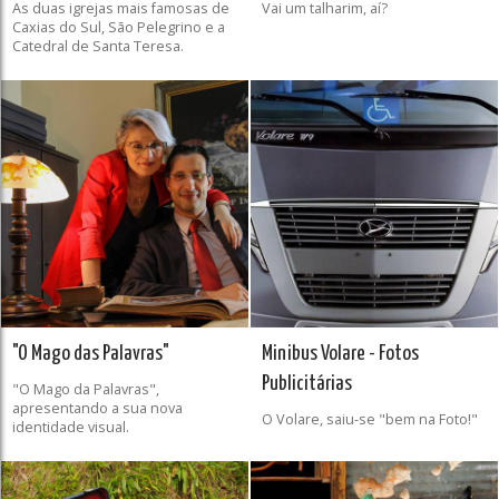
As duas igrejas mais famosas de
Vai um talharim, aí?
Caxias do Sul, São Pelegrino e a
Catedral de Santa Teresa.
"O Mago das Palavras"
Minibus Volare - Fotos
Publicitárias
"O Mago da Palavras",
apresentando a sua nova
O Volare, saiu-se "bem na Foto!"
identidade visual.