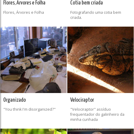
Flores, Árvores e Folha
Cotia bem criada
Flores, Árvores e Folha
Fotografando uma cotia bem
criada.
Organizado
Velociraptor
"You think I'm disorganized?"
"Velociraptor" assíduo
frequentador do galinheiro da
minha cunhada