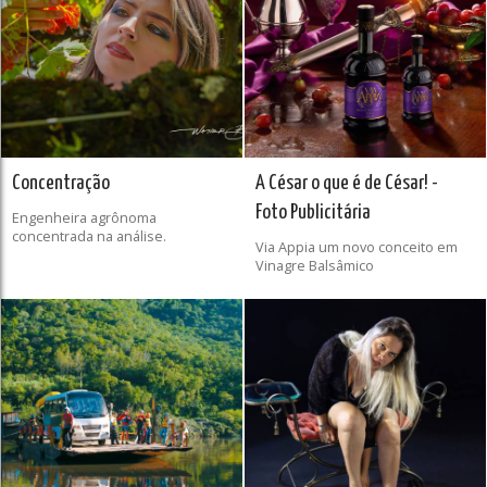
Concentração
A César o que é de César! -
Foto Publicitária
Engenheira agrônoma
concentrada na análise.
Via Appia um novo conceito em
Vinagre Balsâmico