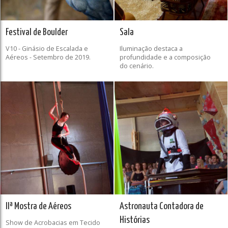
Festival de Boulder
Sala
V10 - Ginásio de Escalada e
Iluminação destaca a
Aéreos - Setembro de 2019.
profundidade e a composição
do cenário.
IIª Mostra de Aéreos
Astronauta Contadora de
Histórias
Show de Acrobacias em Tecido