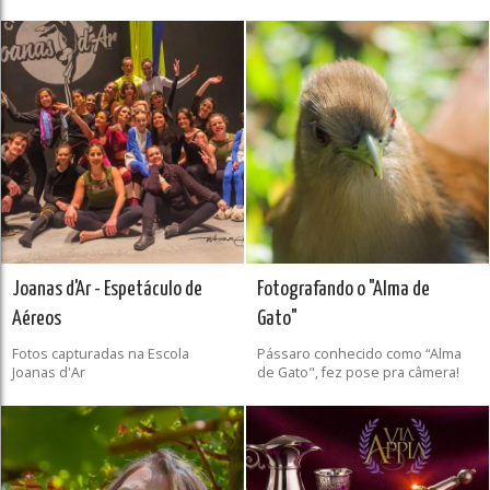
Joanas d'Ar - Espetáculo de
Fotografando o "Alma de
Aéreos
Gato"
Fotos capturadas na Escola
Pássaro conhecido como “Alma
Joanas d'Ar
de Gato", fez pose pra câmera!