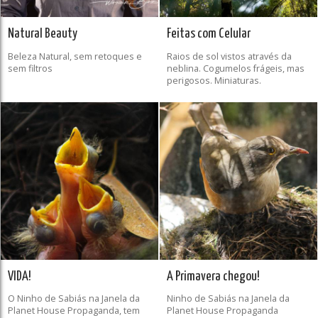
Natural Beauty
Feitas com Celular
Beleza Natural, sem retoques e
Raios de sol vistos através da
sem filtros
neblina. Cogumelos frágeis, mas
perigosos. Miniaturas.
VIDA!
A Primavera chegou!
O Ninho de Sabiás na Janela da
Ninho de Sabiás na Janela da
Planet House Propaganda, tem
Planet House Propaganda