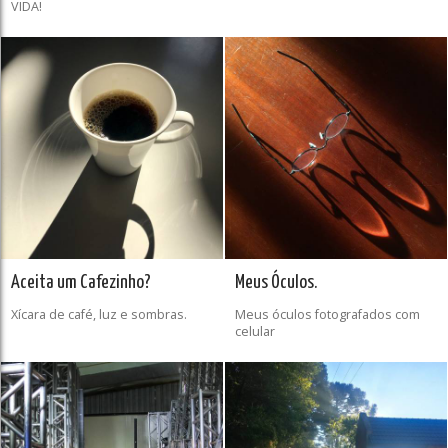
VIDA!
Aceita um Cafezinho?
Meus Óculos.
Xícara de café, luz e sombras.
Meus óculos fotografados com
celular