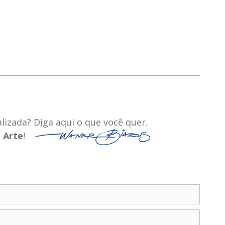
izada? Diga aqui o que você quer.
a
Arte
!