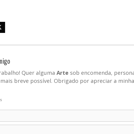
migo
trabalho! Quer alguma
Arte
sob encomenda, personal
mais breve possível. Obrigado por apreciar a minh
os