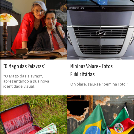
"O Mago das Palavras"
Minibus Volare - Fotos
Publicitárias
"O Mago da Palavras",
apresentando a sua nova
O Volare, saiu-se "bem na Foto!"
identidade visual.