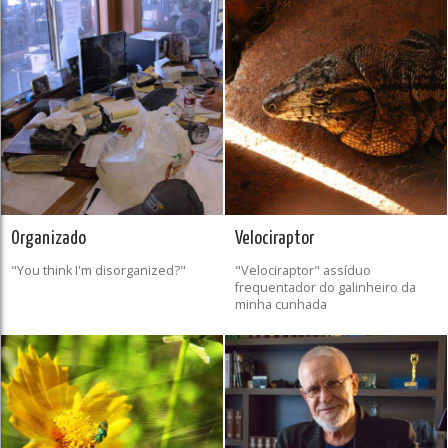
Organizado
Velociraptor
"You think I'm disorganized?"
"Velociraptor" assíduo
frequentador do galinheiro da
minha cunhada