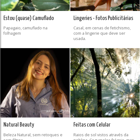
Estou (quase) Camuflado
Lingeries - Fotos Publicitárias
Papagaio, camuflado na
Casal, em cenas de fetichismo,
folhagem
com a lingerie que deve ser
usada.
Natural Beauty
Feitas com Celular
Beleza Natural, sem retoques e
Raios de sol vistos através da