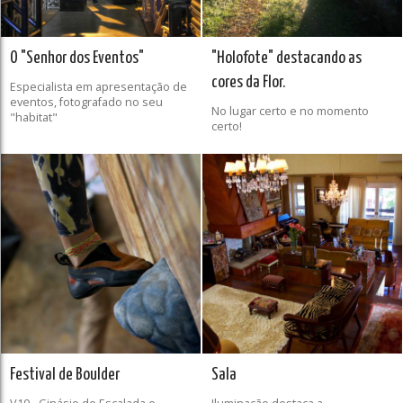
O "Senhor dos Eventos"
"Holofote" destacando as
cores da Flor.
Especialista em apresentação de
eventos, fotografado no seu
No lugar certo e no momento
"habitat"
certo!
Festival de Boulder
Sala