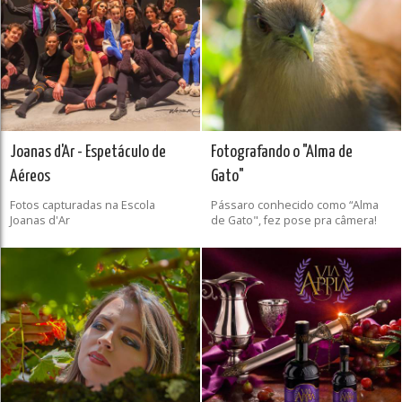
Joanas d'Ar - Espetáculo de
Fotografando o "Alma de
Aéreos
Gato"
Fotos capturadas na Escola
Pássaro conhecido como “Alma
Joanas d'Ar
de Gato", fez pose pra câmera!