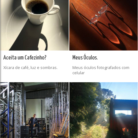
Aceita um Cafezinho?
Meus Óculos.
Xícara de café, luz e sombras.
Meus óculos fotografados com
celular