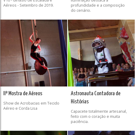
V10 - Ginásio de Escalada e
Iluminação destaca a
Aéreos - Setembro de 2019.
profundidade e a composição
do cenário.
IIª Mostra de Aéreos
Astronauta Contadora de
Histórias
Show de Acrobacias em Tecido
Aéreo e Corda Lisa
Capacete totalmente artesanal,
feito com o coração e muita
paciência.