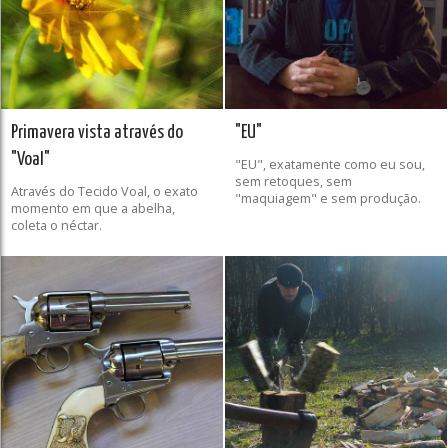
Primavera vista através do
"EU"
"Voal"
"EU", exatamente como eu sou,
sem retoques, sem
Através do Tecido Voal, o exato
"maquiagem" e sem produção.
momento em que a abelha,
coleta o néctar.