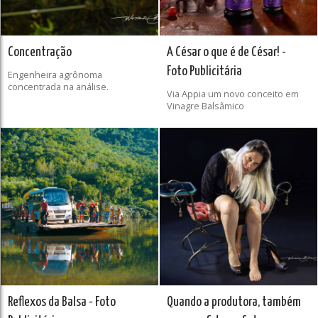
Concentração
A César o que é de César! -
Foto Publicitária
Engenheira agrônoma
concentrada na análise.
Via Appia um novo conceito em
Vinagre Balsâmico
Reflexos da Balsa - Foto
Quando a produtora, também