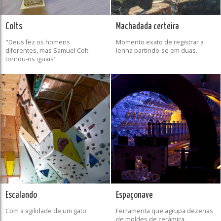
Colts
Machadada certeira
"Deus fez os homens
Momento exato de registrar a
diferentes, mas Samuel Colt
lenha partindo-se em duas.
tornou-os iguais"
Escalando
Espaçonave
Com a agilidade de um gato.
Ferramenta que agrupa dezenas
de moldes de cerâmica.