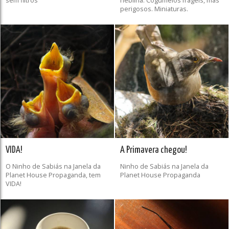
sem filtros
neblina. Cogumelos frágeis, mas
perigosos. Miniaturas.
VIDA!
A Primavera chegou!
O Ninho de Sabiás na Janela da
Ninho de Sabiás na Janela da
Planet House Propaganda, tem
Planet House Propaganda
VIDA!