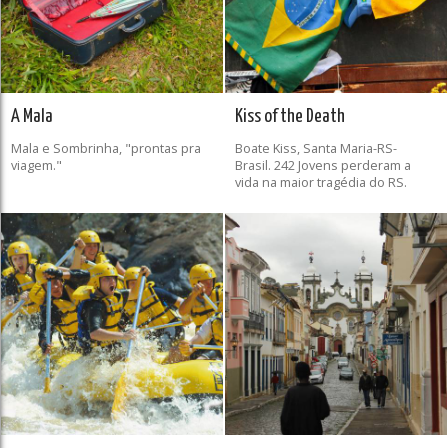
A Mala
Kiss of the Death
Mala e Sombrinha, "prontas pra
Boate Kiss, Santa Maria-RS-
viagem."
Brasil. 242 Jovens perderam a
vida na maior tragédia do RS.