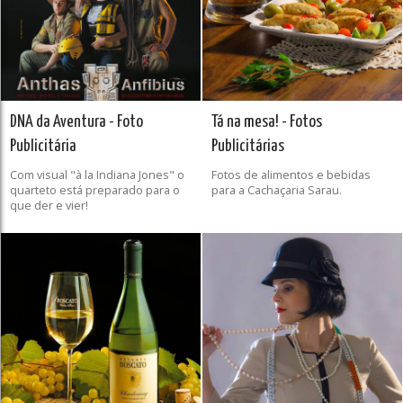
DNA da Aventura - Foto
Tá na mesa! - Fotos
Publicitária
Publicitárias
Com visual "à la Indiana Jones" o
Fotos de alimentos e bebidas
quarteto está preparado para o
para a Cachaçaria Sarau.
que der e vier!