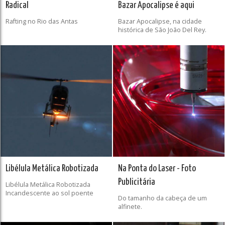
Radical
Bazar Apocalipse é aqui
Rafting no Rio das Antas
Bazar Apocalipse, na cidade
histórica de São João Del Rey.
Libélula Metálica Robotizada
Na Ponta do Laser - Foto
Publicitária
Libélula Metálica Robotizada
Incandescente ao sol poente
Do tamanho da cabeça de um
alfinete.