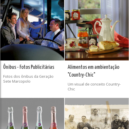
Ônibus - Fotos Publicitárias
Alimentos em ambientação
"Country-Chic"
Fotos dos ônibus da Geração
Sete Marcopolo
Um visual de conceito Country-
Chic