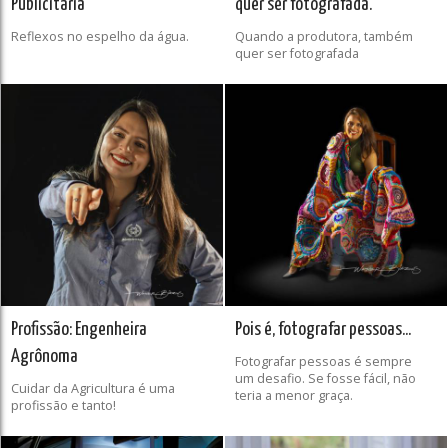
Publicitária
quer ser fotografada.
Reflexos no espelho da água.
Quando a produtora, também
quer ser fotografada
Profissão: Engenheira
Pois é, fotografar pessoas...
Agrônoma
Fotografar pessoas é sempre
um desafio. Se fosse fácil, não
Cuidar da Agricultura é uma
teria a menor graça.
profissão e tanto!