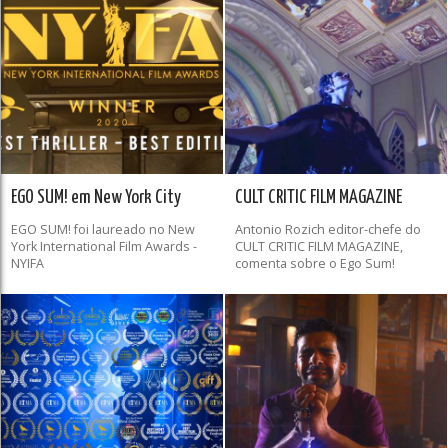
EGO SUM! em New York City
CULT CRITIC FILM MAGAZINE
EGO SUM! foi laureado no New
Antonio Rozich​ editor-chefe do
York International Film Awards -
CULT CRITIC FILM MAGAZINE,
NYIFA
comenta sobre o Ego Sum!