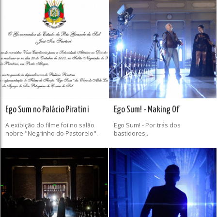
Ego Sum no Palácio Piratini
Ego Sum! - Making Of
A exibição do filme foi no salão
Ego Sum! - Por trás dos
nobre "Negrinho do Pastoreio".
bastidores,.