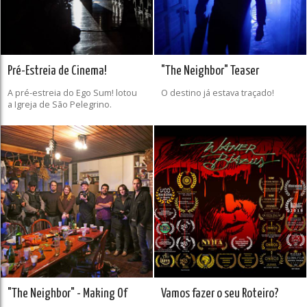
Pré-Estreia de Cinema!
"The Neighbor" Teaser
A pré-estreia do Ego Sum! lotou
O destino já estava traçado!
a Igreja de São Pelegrino.
"The Neighbor" - Making Of
Vamos fazer o seu Roteiro?