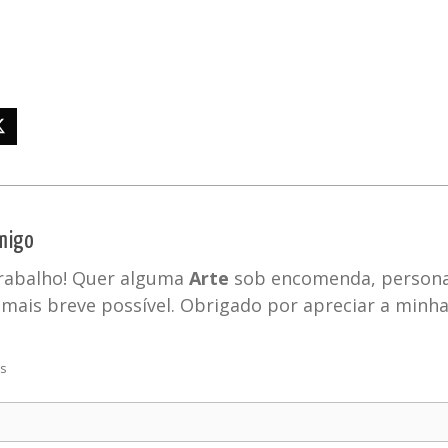
migo
trabalho! Quer alguma
Arte
sob encomenda, personal
mais breve possível. Obrigado por apreciar a minh
os