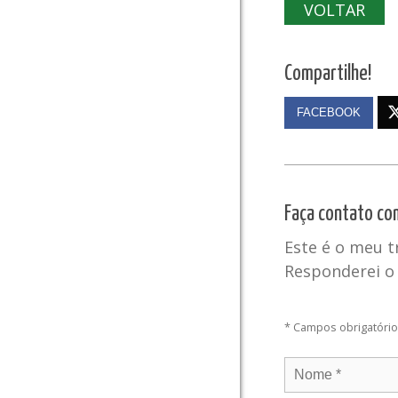
VOLTAR
Compartilhe!
FACEBOOK
Faça contato co
Este é o meu 
Responderei o 
* Campos obrigatóri