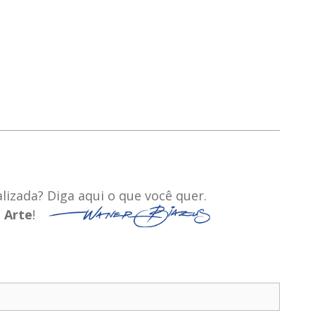
izada? Diga aqui o que você quer.
a
Arte
!