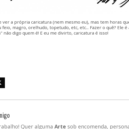
ver a própria caricatura (nem mesmo eu), mas tem horas que 
u feio, magro, orelhudo, topetudo, etc, etc... Fazer o quê? El
a" não digo quem é! E eu me divirto, caricatura é isso!
migo
trabalho! Quer alguma
Arte
sob encomenda, personal